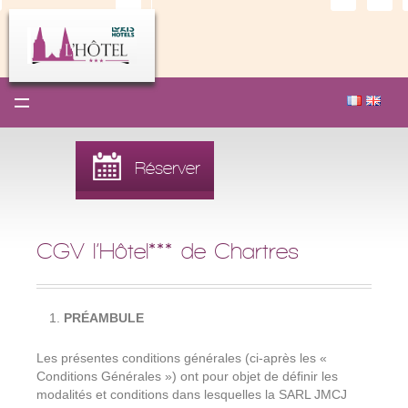
MENU
Présentation
Réserver
Nos chambres
Soirée Étape
CGV l’Hôtel*** de Chartres
Nos salons
Tourisme
PRÉAMBULE
Actualités et promotions
Les présentes conditions générales (ci-après les «
Contactez-nous
Conditions Générales ») ont pour objet de définir les
modalités et conditions dans lesquelles la SARL JMCJ
Offrir