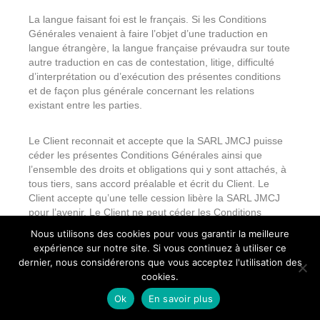
La langue faisant foi est le français. Si les Conditions
Générales venaient à faire l’objet d’une traduction en
langue étrangère, la langue française prévaudra sur toute
autre traduction en cas de contestation, litige, difficulté
d’interprétation ou d’exécution des présentes conditions
et de façon plus générale concernant les relations
existant entre les parties.
Le Client reconnait et accepte que la SARL JMCJ puisse
céder les présentes Conditions Générales ainsi que
l’ensemble des droits et obligations qui y sont attachés, à
tous tiers, sans accord préalable et écrit du Client. Le
Client accepte qu’une telle cession libère la SARL JMCJ
pour l’avenir. Le Client ne peut céder les Conditions
Générales, ni les droits et obligations qui y sont attachés
Nous utilisons des cookies pour vous garantir la meilleure
aux tiers sans l’accord préalable et écrit de la SARL
expérience sur notre site. Si vous continuez à utiliser ce
JMCJ.
dernier, nous considérerons que vous acceptez l'utilisation des
cookies.
Conformément à l’article L.223-1 du Code de la
Ok
En savoir plus
MEILLEUR TARIF GARANTI
consommation, le consommateur qui ne souhaite pas
faire l’objet de prospection commerciale par voie